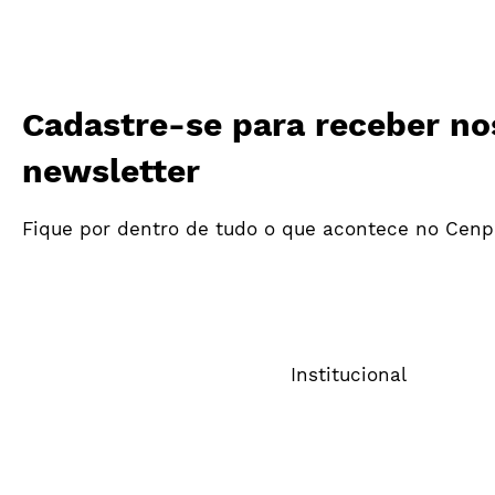
Cadastre-se para receber no
newsletter
Fique por dentro de tudo o que acontece no Cenp
Cenp promove evento
Primeir
online com foco nos
R$ 5,5 
aprendizados e insights de
investi
Cannes
das 297
partici
Cenp-M
Institucional
Sobre o Cenp
Comitês
Imprensa