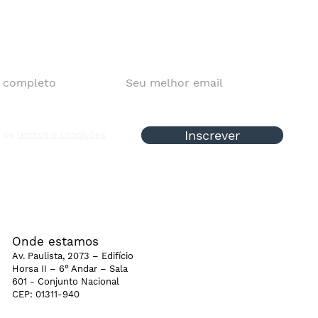
Inscrever
o os
termos e condições
tro
stria
itória
Onde estamos
Av. Paulista, 2073 – Edifício
Horsa II – 6° Andar – Sala
601 - Conjunto Nacional
CEP: 01311-940