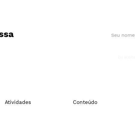
ssa
Eu aceit
o trimestre registra
Cenp promove encon
bilhões de
para fortalecer a indú
mento publicitário
da comunicação em V
 agências
(ES)
pantes do Painel
eios
Atividades
Conteúdo
Associe-se
Estudos e pesquisas
Certificação de Agências
Pacto Cenp
Cenp - Meios
Cenp Educa