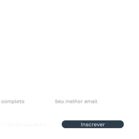
Inscrever
o os
termos e condições
dia |