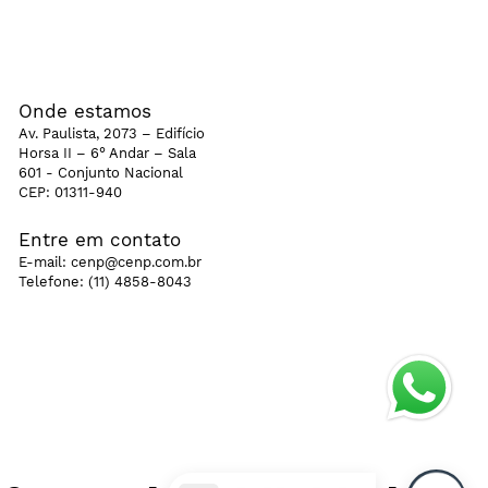
Onde estamos
Av. Paulista, 2073 – Edifício
Horsa II – 6° Andar – Sala
601 - Conjunto Nacional
CEP: 01311-940
Entre em contato
E-mail:
cenp@cenp.com.br
Telefone:
(11) 4858-8043