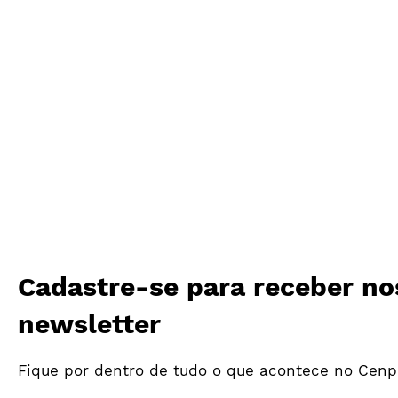
Cadastre-se para receber no
newsletter
Fique por dentro de tudo o que acontece no Cenp
Primeiro trimestre de
Investi
tendência positiva para o
em mídi