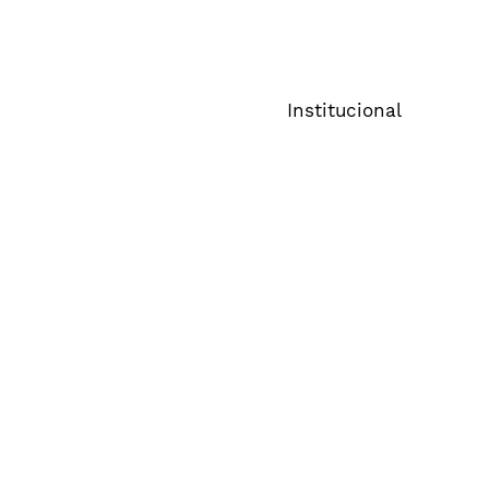
ecossistema publicitário
a R$ 5,
Institucional
Sobre o Cenp
Comitês
Imprensa
FAQ
Política de Privacidade