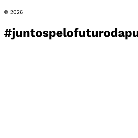
© 2026
#juntospelofuturodapu