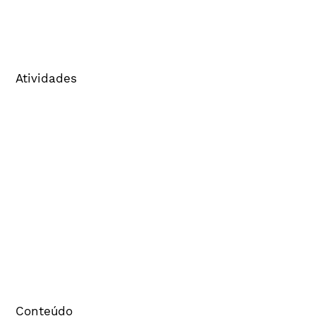
Imprensa
FAQ
Política de Privacidade
Atividades
Associe-se
Certificação de Agências
Cenp - Meios
Certificado Eletrônico
Banco de informações de mídia
Credenciamento
Comitês
Financeiro – 2ª via de boleto
Simulador de Pontos
Consulta ao Banco de Agências
Conteúdo