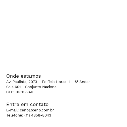
Estudos e pesquisas
Pacto Cenp
Cenp Educa
Cenp na mídia
Banco de Dados
CenpHub
CenpCast
CenpTalks
Onde estamos
Av. Paulista, 2073 – Edifício Horsa II – 6° Andar –
Sala 601 - Conjunto Nacional
CEP: 01311-940
Entre em contato
E-mail:
cenp@cenp.com.br
Telefone:
(11) 4858-8043