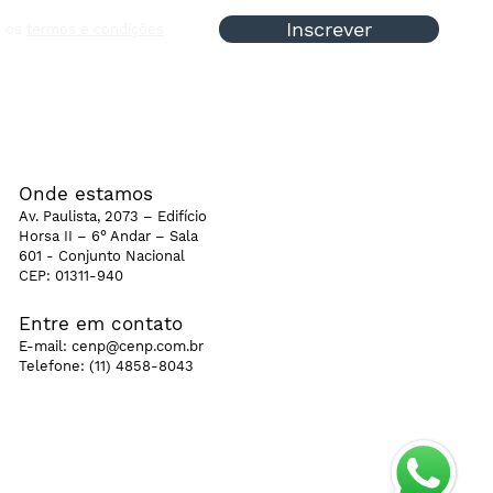
Inscrever
o os
termos e condições
dia |
Onde estamos
Av. Paulista, 2073 – Edifício
Horsa II – 6° Andar – Sala
601 - Conjunto Nacional
CEP: 01311-940
Entre em contato
E-mail:
cenp@cenp.com.br
Telefone:
(11) 4858-8043