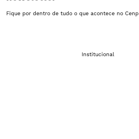
Fique por dentro de tudo o que acontece no Cenp
Primeiro trimestre de
Investi
tendência positiva para o
em mídi
ecossistema publicitário
a R$ 5,
Institucional
Sobre o Cenp
Comitês
Imprensa
FAQ
Política de Privacidade