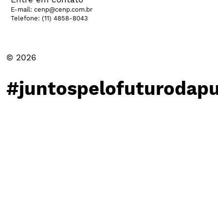
E-mail:
cenp@cenp.com.br
Telefone:
(11) 4858-8043
© 2026
#juntospelofuturodapu