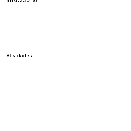
Sobre o Cenp
Comitês
Imprensa
FAQ
Política de Privacidade
Atividades
Associe-se
Certificação de Agências
Cenp - Meios
Certificado Eletrônico
Banco de informações de mídia
Credenciamento
Comitês
Financeiro – 2ª via de boleto
Simulador de Pontos