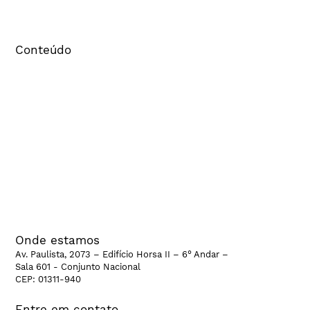
Consulta ao Banco de Agências
Conteúdo
Estudos e pesquisas
Pacto Cenp
Cenp Educa
Cenp na mídia
Banco de Dados
CenpHub
CenpCast
CenpTalks
Onde estamos
Av. Paulista, 2073 – Edifício Horsa II – 6° Andar –
Sala 601 - Conjunto Nacional
CEP: 01311-940
Entre em contato