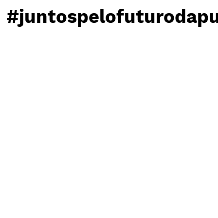
#juntospelofuturodapu