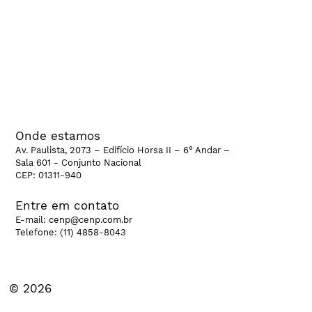
Cenp na mídia
Banco de Dados
CenpHub
CenpCast
CenpTalks
Onde estamos
Av. Paulista, 2073 – Edifício Horsa II – 6° Andar –
Sala 601 - Conjunto Nacional
CEP: 01311-940
Entre em contato
E-mail:
cenp@cenp.com.br
Telefone:
(11) 4858-8043
© 2026