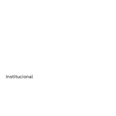
Institucional
Sobre o Cenp
Comitês
Imprensa
FAQ
Política de Privacidade