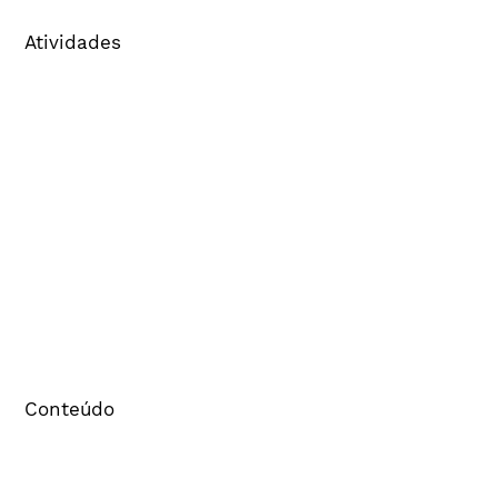
Atividades
Associe-se
Certificação de Agências
Cenp - Meios
Certificado Eletrônico
Banco de informações de mídia
Credenciamento
Comitês
Financeiro – 2ª via de boleto
Simulador de Pontos
Consulta ao Banco de Agências
Conteúdo
Estudos e pesquisas
Pacto Cenp
Cenp Educa