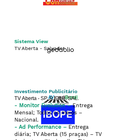
Sistema View
TV Aberta - Salvador
Investimento Publicitário
TV Aberta - SP, RJ, BH, SAL.
- Monitor Evolution –
Entrega
Mensal; Todos os meios –
Nacional.
- Ad Performance –
Entrega
diária; TV Aberta (15 praças) – TV