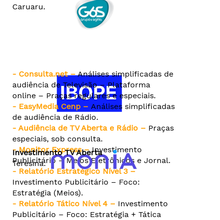
Caruaru.
- Consulta.net –
Análises simplificadas de
audiência de Televisão – Plataforma
online – Praças regulares e especiais.
- EasyMedia Cenp –
Análises simplificadas
de audiência de Rádio.
- Audiência de TV Aberta e Rádio –
Praças
especiais, sob consulta.
- Monitor Express –
Investimento
Investimento TV Aberta
Publicitário – Meios Eletrônicos e Jornal.
Teresina.
- Relatório Estratégico Nível 3 –
Investimento Publicitário – Foco:
Estratégia (Meios).
- Relatório Tático Nível 4 –
Investimento
Publicitário – Foco: Estratégia + Tática