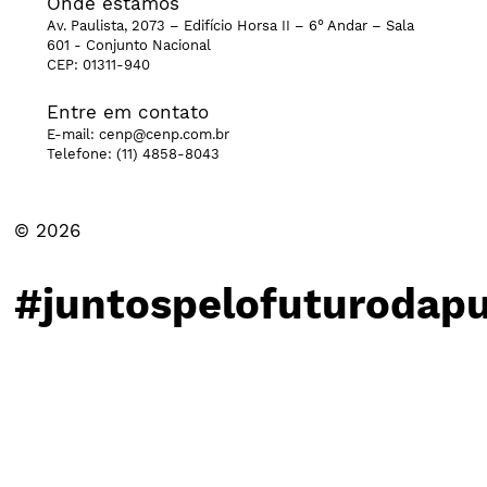
Onde estamos
Av. Paulista, 2073 – Edifício Horsa II – 6° Andar – Sala
601 - Conjunto Nacional
CEP: 01311-940
Entre em contato
E-mail:
cenp@cenp.com.br
Telefone:
(11) 4858-8043
© 2026
#juntospelofuturodapu