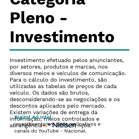
Pleno -
Investimento
Investimento efetuado pelos anunciantes,
por setores, produtos e marcas, nos
diversos meios e veículos de comunicação.
Para o cálculo do investimento, são
utilizadas as tabelas de preços de cada
veículo. Os dados são brutos,
desconsiderando-se as negociações e os
descontos aplicados pelo mercado.
Existem variações de entrega da
Digital Ad Intel
informação, meios controlados e
Investimento em sites, aplicativos e
abrangência entre os serviços.
canais do YouTube - Nacional.