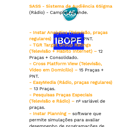
SASS - Sistema de Audiência 6Sigma
(Rádio) - Campina Grande.
- Instar Analytics (Televisão, praças
regulares) –
15 Praças + PNT.
- TGR Target Group Ratings
(Televisão + Hábito Internet) –
12
Praças + Consolidado.
- Cross Platform View (Televisão,
Vídeo em Domicílio) –
15 Praças +
PNT.
- EasyMedia (Rádio, praças regulares)
–
13 Praças.
- Pesquisas Praças Especiais
(Televisão e Rádio) –
nº variável de
praças.
- Instar Planning –
software que
permite simulações para avaliar
desempenho de programações de