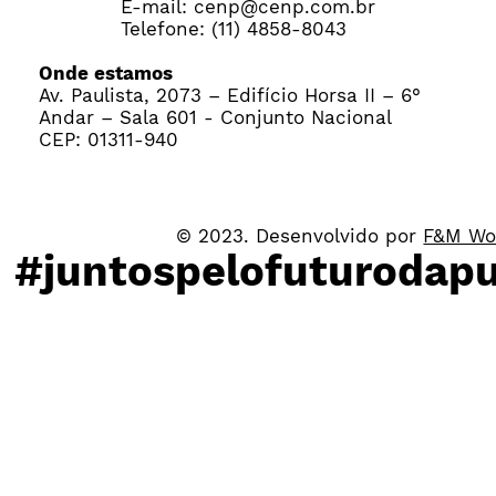
E-mail:
cenp@cenp.com.br
Telefone: (11) 4858-8043
Onde estamos
Av. Paulista, 2073 – Edifício Horsa II – 6°
Andar – Sala 601 - Conjunto Nacional
CEP: 01311-940
© 2023. Desenvolvido por
F&M Wo
#juntospelofuturodapu