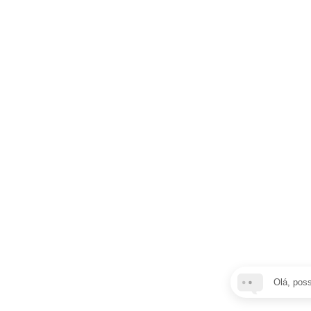
Olá, pos