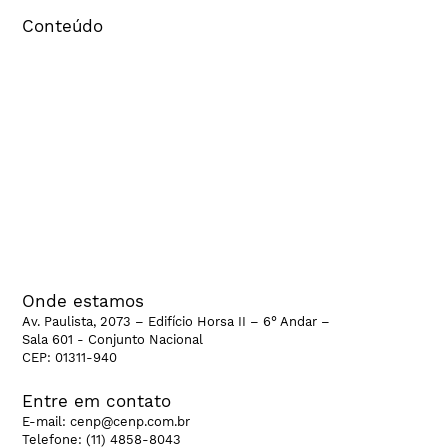
Conteúdo
Estudos e pesquisas
Pacto Cenp
Cenp Educa
Cenp na mídia
Banco de Dados
CenpHub
CenpCast
CenpTalks
Onde estamos
Av. Paulista, 2073 – Edifício Horsa II – 6° Andar –
Sala 601 - Conjunto Nacional
CEP: 01311-940
Entre em contato
E-mail:
cenp@cenp.com.br
Telefone:
(11) 4858-8043