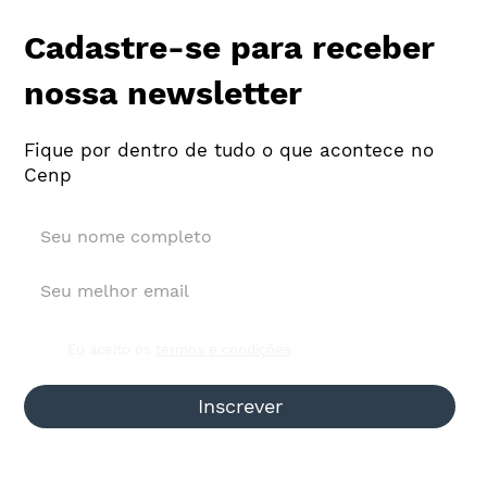
Cadastre-se para receber
nossa newsletter
Fique por dentro de tudo o que acontece no
Cenp
Primeiro trimestre registra R$ 5,5
bilhões de investimento publicitário
das 297 agências participantes do
Painel Cenp-Meios
Eu aceito os
termos e condições
Inscrever