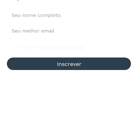
Investimento de agências em mídia
sobe 18,4% e vai a R$ 5,58 bi
Eu aceito os
termos e condições
Inscrever