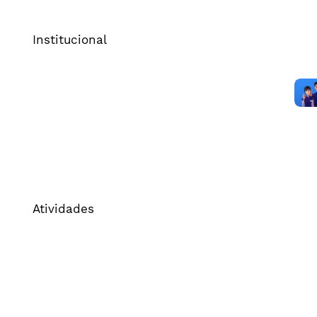
Institucional
Sobre o Cenp
Comitês
Imprensa
FAQ
Política de Privacidade
Atividades
Associe-se
Certificação de Agências
Cenp - Meios
Certificado Eletrônico
Banco de informações de mídia