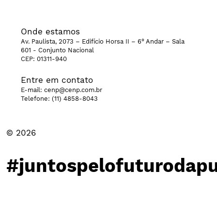
Onde estamos
Av. Paulista, 2073 – Edifício Horsa II – 6° Andar – Sala
601 - Conjunto Nacional
CEP: 01311-940
Entre em contato
E-mail:
cenp@cenp.com.br
Telefone:
(11) 4858-8043
© 2026
#juntospelofuturodapu