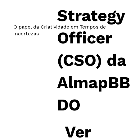
Strategy
O papel da Criatividade em Tempos de
Officer
Incertezas
(CSO)​ da
AlmapBB
DO
Ver