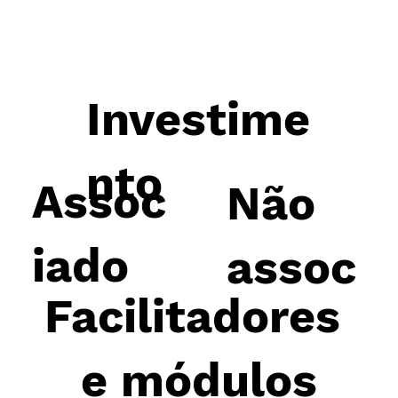
Investime
nto
Assoc
Não
iado
assoc
Facilitadores
Cenp
iado
e módulos