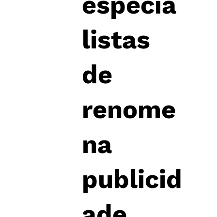
especia
listas
de
renome
na
publicid
ade​.