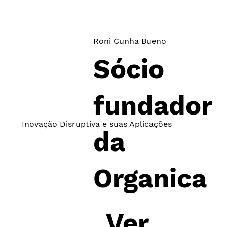
R$ 43
R$ 87
7,50
5,00
Roni Cunha Bueno
Sócio
fundador
Inovação Disruptiva e suas Aplicações
da
Organica
Ver