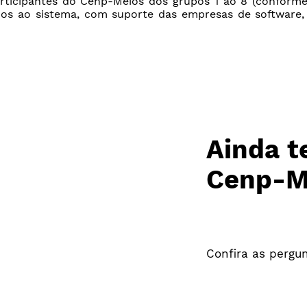
articipantes do Cenp-Meios dos grupos 1 ao 8 (conforme
os ao sistema, com suporte das empresas de software, A
Ainda t
Cenp-M
Confira as pergu
Acessar 