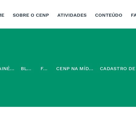
ME
SOBRE O CENP
ATIVIDADES
CONTEÚDO
F
AINÉIS
BLOG
FAQ
CENP NA MÍDIA