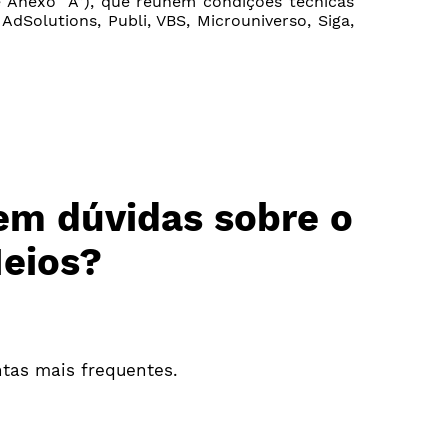
 Anexo “A”), que reúnem condições técnicas
dSolutions, Publi, VBS, Microuniverso, Siga,
em dúvidas sobre o
eios?
ntas mais frequentes.
FAQ