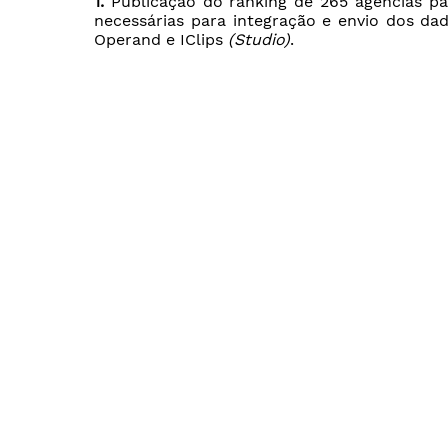
1.
Publicação do ranking de 265 agências p
necessárias para integração e envio dos dad
Operand e IClips
(Studio)
.