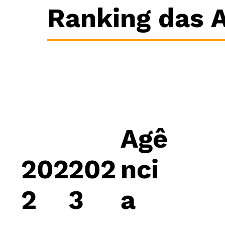
Ranking das A
Agê
202
202
nci
2
3
a